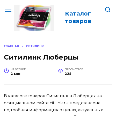
Перейти
к
Каталог
содержанию
товаров
ГЛАВНАЯ
»
СИТИЛИНК
Ситилинк Люберцы
НА ЧТЕНИЕ
ПРОСМОТРОВ
2 мин
225
В каталоге товаров Ситилинк в Люберцах на
официальном сайте citilink.ru представлена
подробная информация о ценах, актуальных