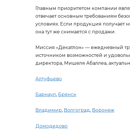
Главным приоритетом компании являе
отвечает основным требованиям безо
условиях. Если продукция получает ни
она тут же снимается с продажи.
Миссия «Декатлон» — ежедневный труд
источником возможностей и удовольст
директора, Мишеля Абаллеа, актуаль
Алтуфьево
Барнаул
,
Брянск
Владимир
,
Волгоград
,
Воронеж
Домодедово