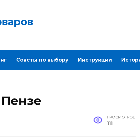
оваров
инг
Советы по выбору
Инструкции
Истор
 Пензе
ПРОСМОТРОВ
111