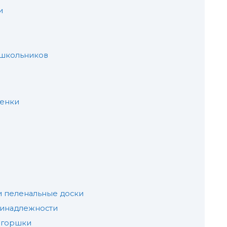
и
ошкольников
ленки
и пеленальные доски
ринадлежности
 горшки