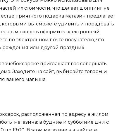
упку. Эти бонусы можно использовать для
астей их стоимости, что делает шоппинг не
честве приятного подарка магазин предлагает
 которыми вы сможете удивить и порадовать
 есть возможность оформить электронный
го по электронной почте получателю, что
ь рождения или другой праздник.
овочебоксарске приглашает вас совершать
ома. Заходите на сайт, выбирайте товары и
для вашего малыша!
боксарск, расположенная по адресу в жилом
аботы магазина: в будние и субботние дни с
:00 до 19:00. В этом магазине вы найдете